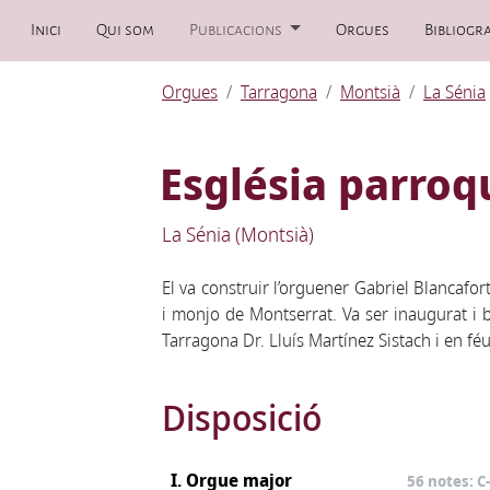
Inici
Qui som
Publicacions
Orgues
Bibliogra
Orgues
Tarragona
Montsià
La Sénia
Església parroq
La Sénia (Montsià)
El va construir l’orguener Gabriel Blancafor
i monjo de Montserrat. Va ser inaugurat i 
Tarragona Dr. Lluís Martínez Sistach i en fé
Disposició
I. Orgue major
56 notes: C-