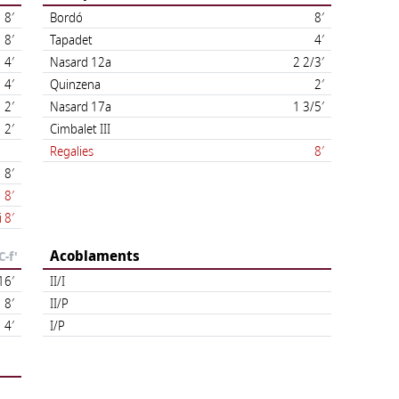
8′
Bordó
8′
8′
Tapadet
4′
4′
Nasard 12a
2 2/3′
4′
Quinzena
2′
2′
Nasard 17a
1 3/5′
2′
Cimbalet III
Regalies
8′
8′
8′
i 8′
Acoblaments
C-f'
16′
II/I
8′
II/P
4′
I/P