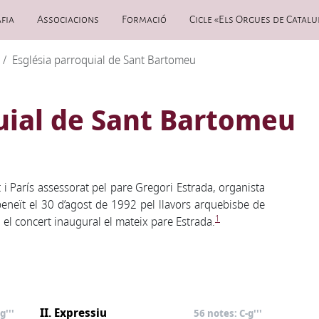
fia
Associacions
Formació
Cicle «Els Orgues de Catalu
Església parroquial de Sant Bartomeu
uial de Sant Bartomeu
t i París assessorat pel pare Gregori Estrada, organista
beneït el 30 d’agost de 1992 pel llavors arquebisbe de
1
u el concert inaugural el mateix pare Estrada.
II. Expressiu
g'''
56 notes: C-g'''