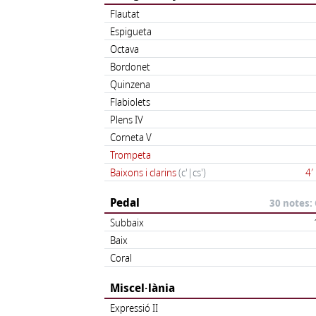
Flautat
Espigueta
Octava
Bordonet
Quinzena
Flabiolets
Plens IV
Corneta V
Trompeta
Baixons i clarins
(c'|cs')
4′ 
Pedal
30 notes: 
Subbaix
Baix
Coral
Miscel·lània
Expressió II